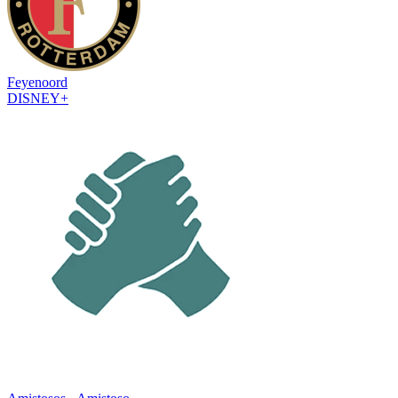
Feyenoord
DISNEY+