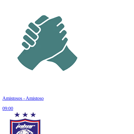
Amistosos
- Amistoso
09:00