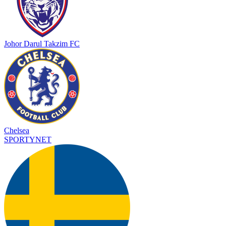
Johor Darul Takzim FC
Chelsea
SPORTYNET