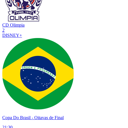
CD Olimpia
2
DISNEY+
Copa Do Brasil
- Oitavas de Final
21:30