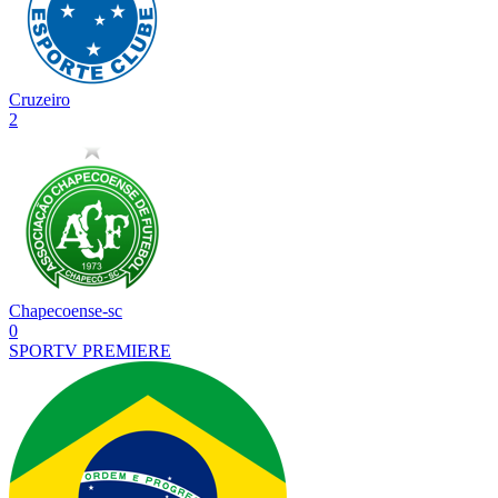
Cruzeiro
2
Chapecoense-sc
0
SPORTV
PREMIERE