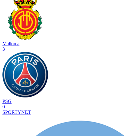
Mallorca
3
PSG
0
SPORTYNET