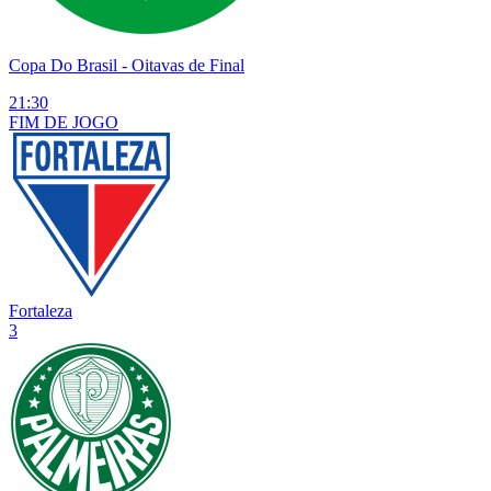
Copa Do Brasil
- Oitavas de Final
21:30
FIM DE
JOGO
Fortaleza
3