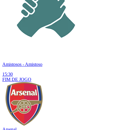
Amistosos
- Amistoso
15:30
FIM DE
JOGO
Arsenal