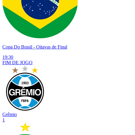
Copa Do Brasil
- Oitavas de Final
19:30
FIM DE
JOGO
Grêmio
1