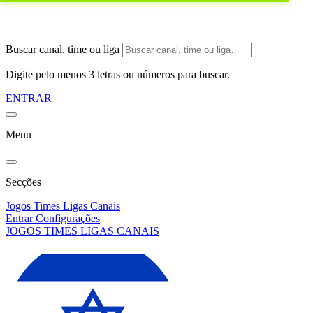
Buscar canal, time ou liga
Digite pelo menos 3 letras ou números para buscar.
ENTRAR
Menu
Secções
Jogos
Times
Ligas
Canais
Entrar
Configurações
JOGOS
TIMES
LIGAS
CANAIS