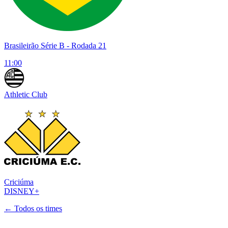
Brasileirão Série B
- Rodada 21
11:00
Athletic Club
Criciúma
DISNEY+
← Todos os times