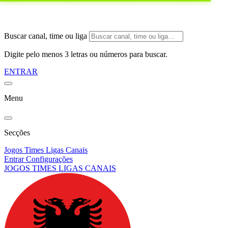
Buscar canal, time ou liga
Digite pelo menos 3 letras ou números para buscar.
ENTRAR
Menu
Secções
Jogos
Times
Ligas
Canais
Entrar
Configurações
JOGOS
TIMES
LIGAS
CANAIS