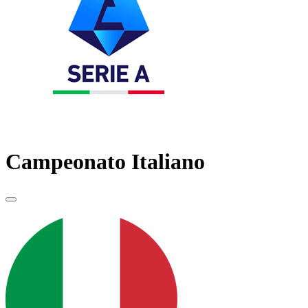
Campeonato Italiano