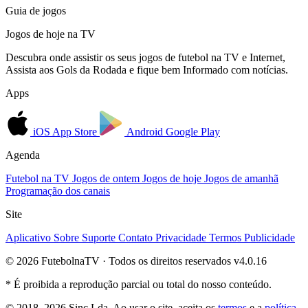
Guia de jogos
Jogos de hoje na TV
Descubra onde assistir os seus jogos de futebol na TV e Internet,
Assista aos Gols da Rodada e fique bem Informado com notícias.
Apps
iOS
App Store
Android
Google Play
Agenda
Futebol na TV
Jogos de ontem
Jogos de hoje
Jogos de amanhã
Programação dos canais
Site
Aplicativo
Sobre
Suporte
Contato
Privacidade
Termos
Publicidade
© 2026 FutebolnaTV · Todos os direitos reservados
v4.0.16
* É proibida a reprodução parcial ou total do nosso conteúdo.
© 2018–2026 Sinc Lda. Ao usar o site, aceita os
termos
e a
política