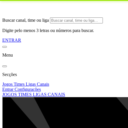
Buscar canal, time ou liga
Digite pelo menos 3 letras ou números para buscar.
ENTRAR
Menu
Secções
Jogos
Times
Ligas
Canais
Entrar
Configurações
JOGOS
TIMES
LIGAS
CANAIS