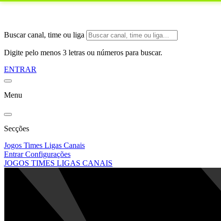
Buscar canal, time ou liga
Digite pelo menos 3 letras ou números para buscar.
ENTRAR
Menu
Secções
Jogos
Times
Ligas
Canais
Entrar
Configurações
JOGOS
TIMES
LIGAS
CANAIS