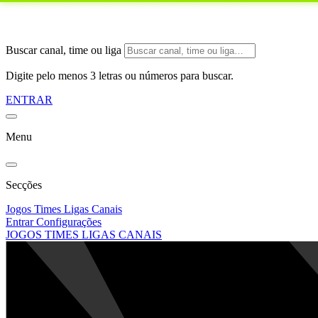
Buscar canal, time ou liga
Digite pelo menos 3 letras ou números para buscar.
ENTRAR
Menu
Secções
Jogos
Times
Ligas
Canais
Entrar
Configurações
JOGOS
TIMES
LIGAS
CANAIS