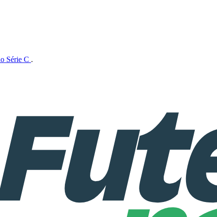
ão Série C
.