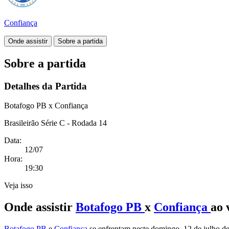
Confiança
Onde assistir
Sobre a partida
Sobre a partida
Detalhes da Partida
Botafogo PB x Confiança
Brasileirão Série C - Rodada 14
Data:
12/07
Hora:
19:30
Veja isso
Onde assistir
Botafogo PB
x
Confiança
ao 
Botafogo PB
e
Confiança
se enfrentam neste domingo, 12 de julho de 