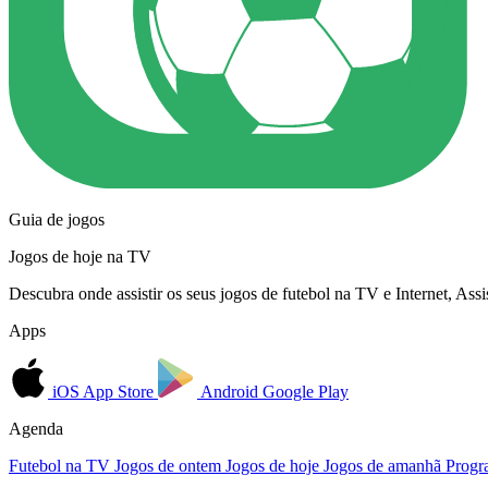
Guia de jogos
Jogos de hoje na TV
Descubra onde assistir os seus jogos de futebol na TV e Internet, As
Apps
iOS
App Store
Android
Google Play
Agenda
Futebol na TV
Jogos de ontem
Jogos de hoje
Jogos de amanhã
Progr