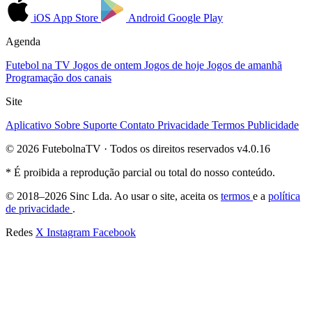
iOS
App Store
Android
Google Play
Agenda
Futebol na TV
Jogos de ontem
Jogos de hoje
Jogos de amanhã
Programação dos canais
Site
Aplicativo
Sobre
Suporte
Contato
Privacidade
Termos
Publicidade
© 2026 FutebolnaTV · Todos os direitos reservados
v4.0.16
* É proibida a reprodução parcial ou total do nosso conteúdo.
© 2018–2026 Sinc Lda. Ao usar o site, aceita os
termos
e a
política
de privacidade
.
Redes
X
Instagram
Facebook