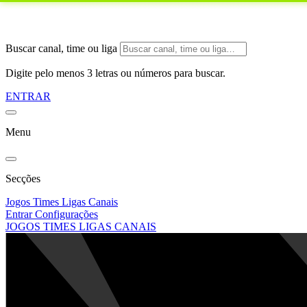
Buscar canal, time ou liga
Digite pelo menos 3 letras ou números para buscar.
ENTRAR
Menu
Secções
Jogos
Times
Ligas
Canais
Entrar
Configurações
JOGOS
TIMES
LIGAS
CANAIS