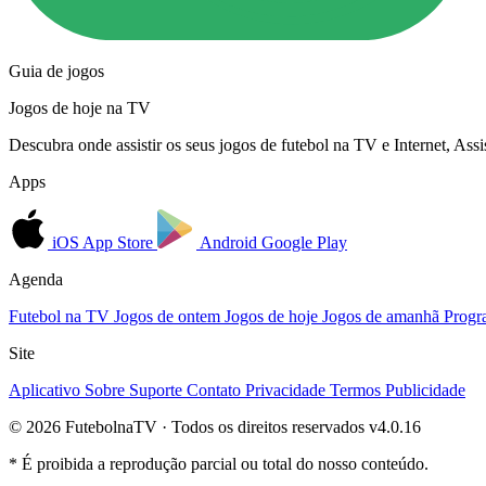
Guia de jogos
Jogos de hoje na TV
Descubra onde assistir os seus jogos de futebol na TV e Internet, As
Apps
iOS
App Store
Android
Google Play
Agenda
Futebol na TV
Jogos de ontem
Jogos de hoje
Jogos de amanhã
Progr
Site
Aplicativo
Sobre
Suporte
Contato
Privacidade
Termos
Publicidade
© 2026 FutebolnaTV · Todos os direitos reservados
v4.0.16
* É proibida a reprodução parcial ou total do nosso conteúdo.