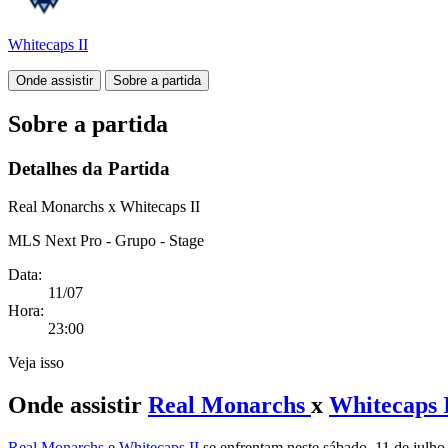
Whitecaps II
Onde assistir
Sobre a partida
Sobre a partida
Detalhes da Partida
Real Monarchs x Whitecaps II
MLS Next Pro - Grupo - Stage
Data:
11/07
Hora:
23:00
Veja isso
Onde assistir
Real Monarchs
x
Whitecaps 
Real Monarchs
e
Whitecaps II
se enfrentam neste sábado, 11 de julho