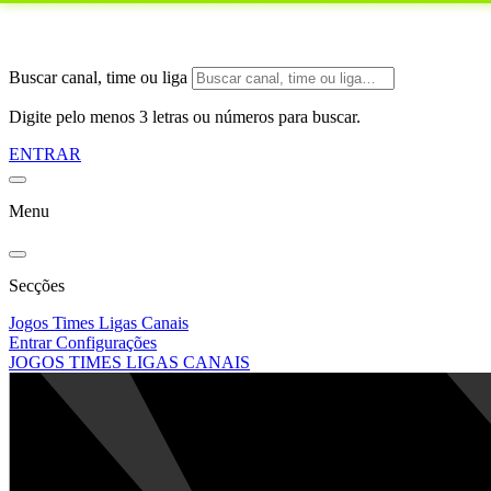
Buscar canal, time ou liga
Digite pelo menos 3 letras ou números para buscar.
ENTRAR
Menu
Secções
Jogos
Times
Ligas
Canais
Entrar
Configurações
JOGOS
TIMES
LIGAS
CANAIS