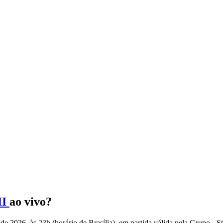
II
ao vivo?
 de 2026, às 23h (horário de Brasília), em partida válida pela Grupo - 