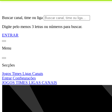
Buscar canal, time ou liga
Digite pelo menos 3 letras ou números para buscar.
ENTRAR
Menu
Secções
Jogos
Times
Ligas
Canais
Entrar
Configurações
JOGOS
TIMES
LIGAS
CANAIS