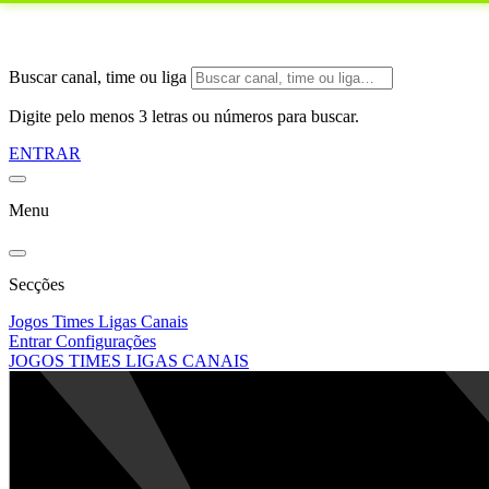
Buscar canal, time ou liga
Digite pelo menos 3 letras ou números para buscar.
ENTRAR
Menu
Secções
Jogos
Times
Ligas
Canais
Entrar
Configurações
JOGOS
TIMES
LIGAS
CANAIS