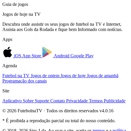
Guia de jogos
Jogos de hoje na TV
Descubra onde assistir os seus jogos de futebol na TV e Internet,
Assista aos Gols da Rodada e fique bem Informado com notícias.
Apps
iOS
App Store
Android
Google Play
Agenda
Futebol na TV
Jogos de ontem
Jogos de hoje
Jogos de amanhã
Programação dos canais
Site
Aplicativo
Sobre
Suporte
Contato
Privacidade
Termos
Publicidade
© 2026 FutebolnaTV · Todos os direitos reservados
v4.0.16
* É proibida a reprodução parcial ou total do nosso conteúdo.
© 2018–2026 Sinc Lda. Ao usar o site, aceita os
termos
e a
política