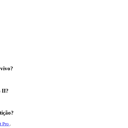
 vivo?
 II?
tição?
t Pro
.