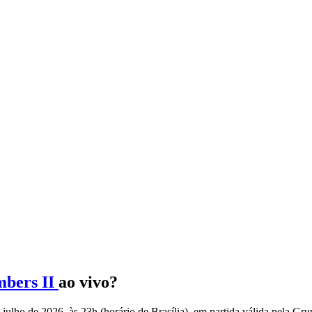
mbers II
ao vivo?
 julho de 2026, às 23h (horário de Brasília), em partida válida pela G