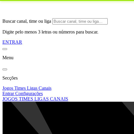
Buscar canal, time ou liga
Digite pelo menos 3 letras ou números para buscar.
ENTRAR
Menu
Secções
Jogos
Times
Ligas
Canais
Entrar
Configurações
JOGOS
TIMES
LIGAS
CANAIS