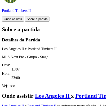
Portland Timbers II
Onde assistir
Sobre a partida
Sobre a partida
Detalhes da Partida
Los Angeles II x Portland Timbers II
MLS Next Pro - Grupo - Stage
Data:
11/07
Hora:
23:00
Veja isso
Onde assistir
Los Angeles II
x
Portland Ti
Los Angeles II
e
Portland Timbers II
se enfrentam neste sábado, 11 de