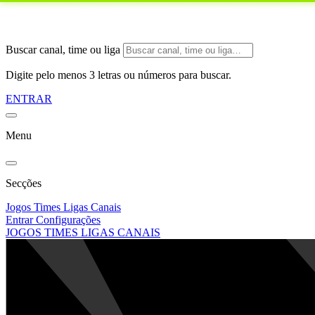
Buscar canal, time ou liga
Digite pelo menos 3 letras ou números para buscar.
ENTRAR
Menu
Secções
Jogos
Times
Ligas
Canais
Entrar
Configurações
JOGOS
TIMES
LIGAS
CANAIS