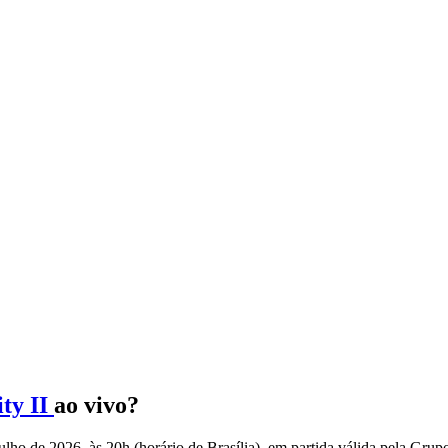
ty II
ao vivo?
julho de 2026, às 20h (horário de Brasília), em partida válida pela Gru