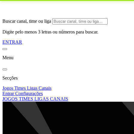
Buscar canal, time ou liga
Digite pelo menos 3 letras ou números para buscar.
ENTRAR
Menu
Secções
Jogos
Times
Ligas
Canais
Entrar
Configurações
JOGOS
TIMES
LIGAS
CANAIS