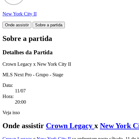
New York City II
Onde assistir
Sobre a partida
Sobre a partida
Detalhes da Partida
Crown Legacy x New York City II
MLS Next Pro - Grupo - Stage
Data:
11/07
Hora:
20:00
Veja isso
Onde assistir
Crown Legacy
x
New York Ci
Crown Legacy
e
New York City II
se enfrentam neste sábado, 11 de 