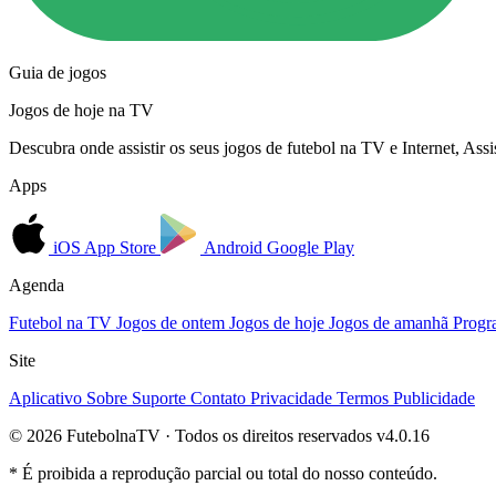
Guia de jogos
Jogos de hoje na TV
Descubra onde assistir os seus jogos de futebol na TV e Internet, As
Apps
iOS
App Store
Android
Google Play
Agenda
Futebol na TV
Jogos de ontem
Jogos de hoje
Jogos de amanhã
Progr
Site
Aplicativo
Sobre
Suporte
Contato
Privacidade
Termos
Publicidade
© 2026 FutebolnaTV · Todos os direitos reservados
v4.0.16
* É proibida a reprodução parcial ou total do nosso conteúdo.