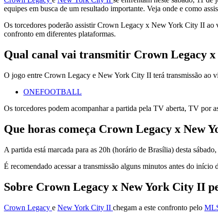
equipes em busca de um resultado importante. Veja onde e como assis
Os torcedores poderão assistir Crown Legacy x New York City II ao 
confronto em diferentes plataformas.
Qual canal vai transmitir Crown Legacy x
O jogo entre Crown Legacy e New York City II terá transmissão ao viv
ONEFOOTBALL
Os torcedores podem acompanhar a partida pela TV aberta, TV por ass
Que horas começa Crown Legacy x New Yo
A partida está marcada para as 20h (horário de Brasília) desta sábado,
É recomendado acessar a transmissão alguns minutos antes do início do
Sobre Crown Legacy x New York City II p
Crown Legacy
e
New York City II
chegam a este confronto pelo
MLS