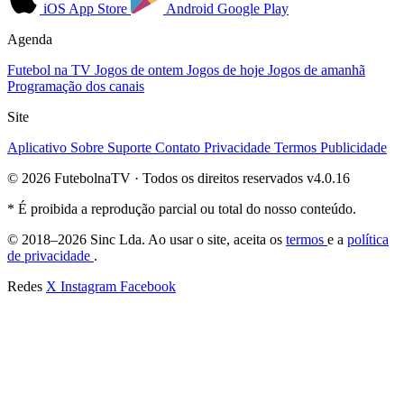
iOS
App Store
Android
Google Play
Agenda
Futebol na TV
Jogos de ontem
Jogos de hoje
Jogos de amanhã
Programação dos canais
Site
Aplicativo
Sobre
Suporte
Contato
Privacidade
Termos
Publicidade
© 2026 FutebolnaTV · Todos os direitos reservados
v4.0.16
* É proibida a reprodução parcial ou total do nosso conteúdo.
© 2018–2026 Sinc Lda. Ao usar o site, aceita os
termos
e a
política
de privacidade
.
Redes
X
Instagram
Facebook