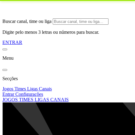
Buscar canal, time ou liga
Digite pelo menos 3 letras ou números para buscar.
ENTRAR
Menu
Secções
Jogos
Times
Ligas
Canais
Entrar
Configurações
JOGOS
TIMES
LIGAS
CANAIS