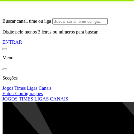
Buscar canal, time ou liga
Digite pelo menos 3 letras ou números para buscar.
ENTRAR
Menu
Secções
Jogos
Times
Ligas
Canais
Entrar
Configurações
JOGOS
TIMES
LIGAS
CANAIS