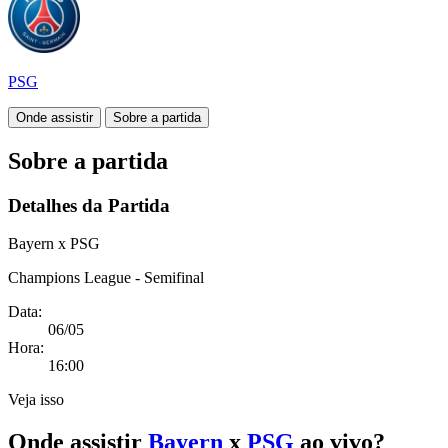
PSG
Onde assistir
Sobre a partida
Sobre a partida
Detalhes da Partida
Bayern x PSG
Champions League - Semifinal
Data:
06/05
Hora:
16:00
Veja isso
Onde assistir
Bayern
x
PSG
ao vivo?