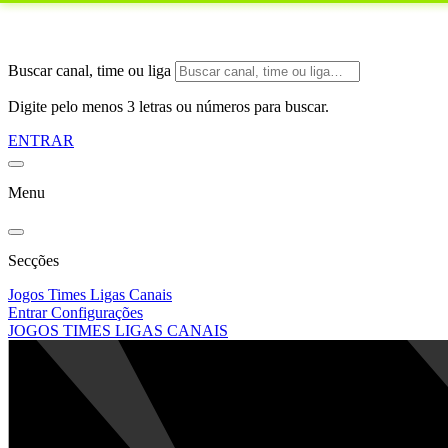
Buscar canal, time ou liga
Digite pelo menos 3 letras ou números para buscar.
ENTRAR
Menu
Secções
Jogos
Times
Ligas
Canais
Entrar
Configurações
JOGOS
TIMES
LIGAS
CANAIS