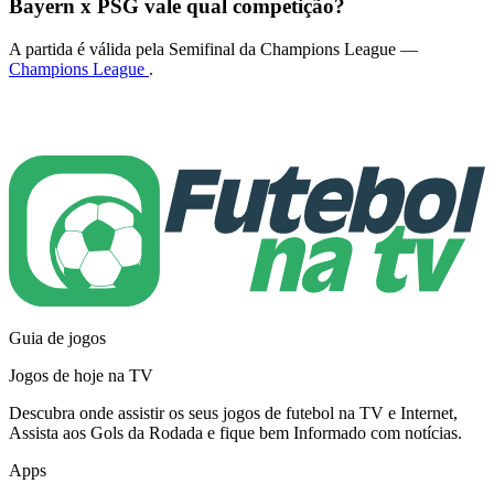
Bayern x PSG vale qual competição?
A partida é válida pela Semifinal da Champions League —
Champions League
.
Guia de jogos
Jogos de hoje na TV
Descubra onde assistir os seus jogos de futebol na TV e Internet,
Assista aos Gols da Rodada e fique bem Informado com notícias.
Apps