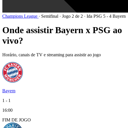
Champions League
·
Semifinal
·
Jogo 2 de 2
·
Ida
PSG
5 - 4
Bayern
Onde assistir Bayern x PSG ao
vivo?
Horário, canais de TV e streaming para assistir ao jogo
Bayern
1
-
1
16:00
FIM DE
JOGO